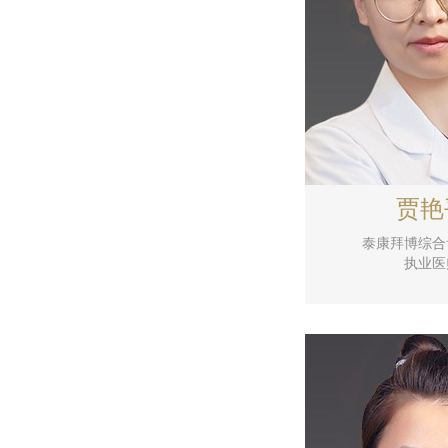
贾艳
泰康拜博综合
执业医