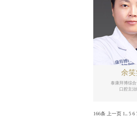
余笑
泰康拜博综合
口腔主治
166条
上一页
1
..
5
6